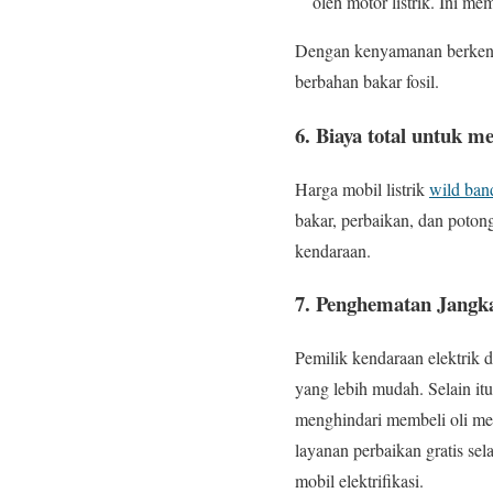
oleh motor listrik. Ini m
Dengan kenyamanan berkenda
berbahan bakar fosil.
6. Biaya total untuk m
Harga mobil listrik
wild band
bakar, perbaikan, dan poton
kendaraan.
7. Penghematan Jangk
Pemilik kendaraan elektri
yang lebih mudah. Selain i
menghindari membeli oli mes
layanan perbaikan gratis s
mobil elektrifikasi.