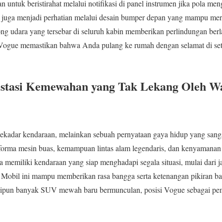
untuk beristirahat melalui notifikasi di panel instrumen jika pola men
 juga menjadi perhatian melalui desain bumper depan yang mampu mer
ng udara yang tersebar di seluruh kabin memberikan perlindungan berla
ogue memastikan bahwa Anda pulang ke rumah dengan selamat di seti
estasi Kemewahan yang Tak Lekang Oleh W
kadar kendaraan, melainkan sebuah pernyataan gaya hidup yang san
forma mesin buas, kemampuan lintas alam legendaris, dan kenyamanan in
a memiliki kendaraan yang siap menghadapi segala situasi, mulai dar
Mobil ini mampu memberikan rasa bangga serta ketenangan pikiran bag
kipun banyak SUV mewah baru bermunculan, posisi Vogue sebagai pemi