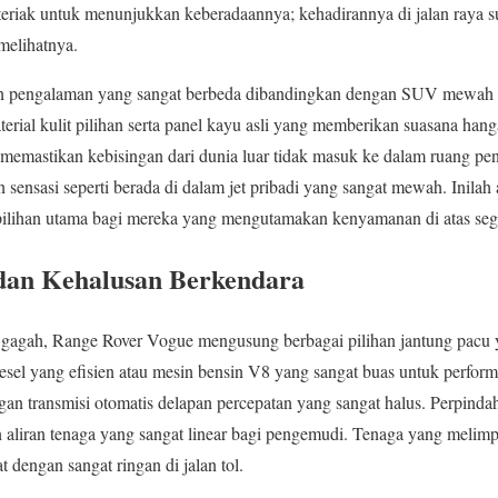
rteriak untuk menunjukkan keberadaannya; kehadirannya di jalan raya 
melihatnya.
n pengalaman yang sangat berbeda dibandingkan dengan SUV mewah 
al kulit pilihan serta panel kayu asli yang memberikan suasana hang
a memastikan kebisingan dari dunia luar tidak masuk ke dalam ruang p
ensasi seperti berada di dalam jet pribadi yang sangat mewah. Inila
pilihan utama bagi mereka yang mengutamakan kenyamanan di atas seg
dan Kehalusan Berkendara
 gagah, Range Rover Vogue mengusung berbagai pilihan jantung pacu 
iesel yang efisien atau mesin bensin V8 yang sangat buas untuk perfor
an transmisi otomatis delapan percepatan yang sangat halus. Perpindah
n aliran tenaga yang sangat linear bagi pengemudi. Tenaga yang meli
at dengan sangat ringan di jalan tol.