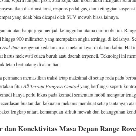
enyesuaikan distribusi torsi, respons pedal gas, dan ketinggian suspe
pat yang tidak bisa dicapai oleh SUV mewah biasa lainnya.
 air atau banjir juga menjadi keunggulan utama dari mobil ini. Rang
hingga 900 milimeter, yang merupakan angka tertinggi di kelasnya. S
ra
real-time
mengenai kedalaman air melalui layar di dalam kabin. Hal 
aat harus melewati cuaca buruk atau daerah terpencil. Teknologi ini
 tetap bertualang di alam liar.
 permanen memastikan traksi tetap maksimal di setiap roda pada berba
rtakan fitur
All-Terrain Progress Control
yang berfungsi seperti kontro
gemudi hanya perlu fokus pada kemudi sementara mobil mengatur tena
kecerdasan buatan dan kekuatan mekanis membuat setiap tantangan ala
ket lengkap antara kemampuan sirkuit mewah dan ketangguhan kendar
or dan Konektivitas Masa Depan Range Rov