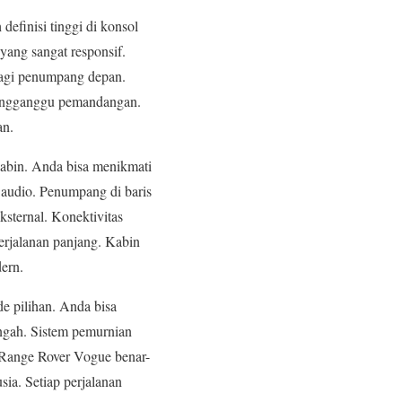
 definisi tinggi di konsol
yang sangat responsif.
bagi penumpang depan.
mengganggu pemandangan.
an.
kabin. Anda bisa menikmati
i audio. Penumpang di baris
sternal. Konektivitas
erjalanan panjang. Kabin
dern.
e pilihan. Anda bisa
engah. Sistem pemurnian
. Range Rover Vogue benar-
ia. Setiap perjalanan