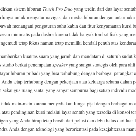
irkan sistem hiburan
Touch Pro Duo
yang terdiri dari dua layar sentuh
erfungsi untuk mengatur navigasi dan media hiburan dengan antarmuka 
n bawah menangani pengaturan suhu kabin dan fitur kenyamanan kursi 
kesan minimalis pada dasbor karena tidak banyak tombol fisik yang 
ngemudi tetap fokus namun tetap memiliki kendali penuh atas kendara
memberikan kualitas suara yang jernih dan mendalam di seluruh sudut 
as studio berkat penempatan
speaker
yang sangat strategis oleh para ahl
ayar hiburan pribadi yang bisa terhubung dengan berbagai perangkat ek
n Anda tetap terhubung dengan pekerjaan atau keluarga selama dalam p
n sekaligus ruang santai yang sangat sempurna bagi setiap individu mo
 tidak main-main karena menyediakan fungsi pijat dengan berbagai mod
 atau pendinginan kursi melalui layar sentuh yang tersedia di konsol t
gen yang Anda hirup tetap bersih dari polusi dan debu halus dari luar
dra Anda dengan teknologi yang berorientasi pada kesejahteraan manus