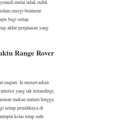
gemudi mulai tidak stabil.
edam energi benturan
pis bagi setiap
ap akhir perjalanan yang
aktu Range Rover
gat mapan. Ia menawarkan
terior yang tak tertandingi.
i jamuan makan malam hingga
i setiap pemiliknya di
mpin kelas tetap sulit