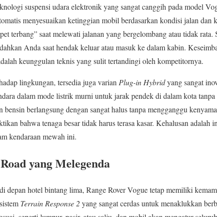
nologi suspensi udara elektronik yang sangat canggih pada model Vog
otomatis menyesuaikan ketinggian mobil berdasarkan kondisi jalan dan
et terbang” saat melewati jalanan yang bergelombang atau tidak rata. S
dahkan Anda saat hendak keluar atau masuk ke dalam kabin. Keseimb
 adalah keunggulan teknis yang sulit tertandingi oleh kompetitornya.
hadap lingkungan, tersedia juga varian
Plug-in Hybrid
yang sangat inov
a dalam mode listrik murni untuk jarak pendek di dalam kota tanpa e
esin bensin berlangsung dengan sangat halus tanpa mengganggu kenya
an bahwa tenaga besar tidak harus terasa kasar. Kehalusan adalah in
lam kendaraan mewah ini.
Road yang Melegenda
t di depan hotel bintang lima, Range Rover Vogue tetap memiliki kem
 sistem
Terrain Response 2
yang sangat cerdas untuk menaklukkan berb
uai, seperti lumpur, pasir, atau salju, dan mobil akan mengatur seluru