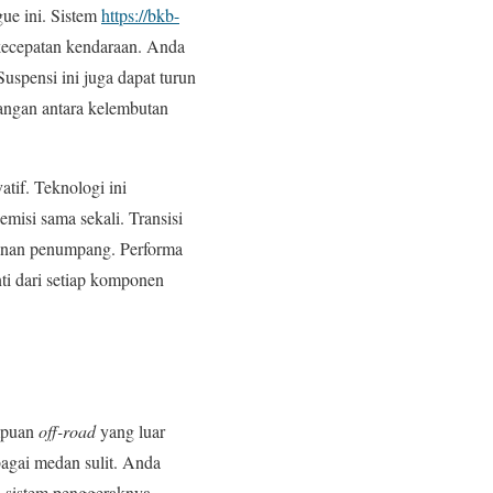
ue ini. Sistem
https://bkb-
 kecepatan kendaraan. Anda
uspensi ini juga dapat turun
angan antara kelembutan
atif. Teknologi ini
misi sama sekali. Transisi
manan penumpang. Performa
ti dari setiap komponen
ampuan
off-road
yang luar
agai medan sulit. Anda
h sistem penggeraknya.