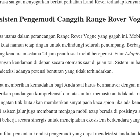
rasa sangat menyegarkan berkat perhatian Land Rover terhadap kenyama
isten Pengemudi Canggih Range Rover Vo
tas utama dalam perancangan Range Rover Vogue yang gagah ini. Mobi
 kuat namun tetap ringan untuk melindungi seluruh penumpang. Berbag
ing kendaraan selama 24 jam penuh saat mobil beroperasi. Fitur
Adaptiv
gan kendaraan di depan secara otomatis saat di jalan tol. Sistem in
deteksi adanya potensi benturan yang tidak terhindarkan.
rajat memberikan kemudahan bagi Anda saat harus bermanuver dengan mo
kan pandangan komprehensif dari atas untuk memastikan tidak ada ri
ringatan titik buta akan memberikan sinyal pada kaca spion jika ada ke
 asisten jalur juga membantu menjaga mobil tetap berada di posisinya ag
ni bekerja secara sinergis untuk menciptakan ekosistem berkendara yan
 fitur pemantau kondisi pengemudi yang dapat mendeteksi tanda-tanda