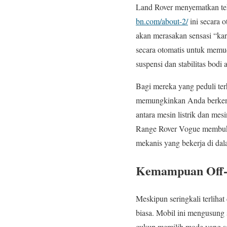
Land Rover menyematkan tek
bn.com/about-2/
ini secara 
akan merasakan sensasi “karp
secara otomatis untuk memu
suspensi dan stabilitas bodi
Bagi mereka yang peduli ter
memungkinkan Anda berkendar
antara mesin listrik dan m
Range Rover Vogue membuktik
mekanis yang bekerja di da
Kemampuan Off-
Meskipun seringkali terliha
biasa. Mobil ini mengusung
cukup memilih mode yang ses