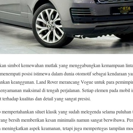
an simbol kemewahan mutlak yang menggabungkan kemampuan linta
ini menempati posisi istimewa dalam dunia otomotif sebagai kendaraa
ankan keanggunan. Land Rover merancang Vogue untuk para pemimpin
kenyamanan maksimal di tengah perjalanan. Setiap elemen pada mobil 
t terhadap kualitas dan detail yang sangat presisi.
p mempertahankan siluet klasik yang sudah melegenda selama puluhan 
i yang bersih memberikan kesan minimalis namun sangat berwibawa. 
ya meningkatkan aspek keamanan, tetapi juga mempertegas tampilan mo