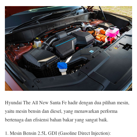
Hyundai The All New Santa Fe hadir dengan dua pilihan mesin,
yaitu mesin bensin dan diesel, yang menawarkan performa
bertenaga dan efisiensi bahan bakar yang sangat baik.
Mesin Bensin 2.5L GDI (Gasoline Direct Injection):