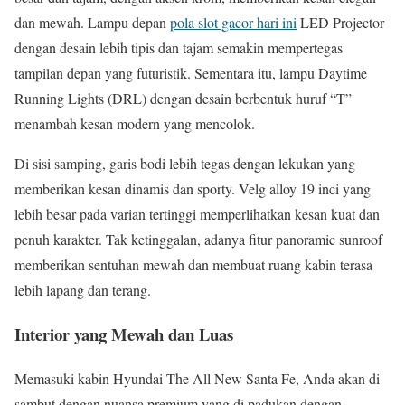
dan mewah. Lampu depan
pola slot gacor hari ini
LED Projector
dengan desain lebih tipis dan tajam semakin mempertegas
tampilan depan yang futuristik. Sementara itu, lampu Daytime
Running Lights (DRL) dengan desain berbentuk huruf “T”
menambah kesan modern yang mencolok.
Di sisi samping, garis bodi lebih tegas dengan lekukan yang
memberikan kesan dinamis dan sporty. Velg alloy 19 inci yang
lebih besar pada varian tertinggi memperlihatkan kesan kuat dan
penuh karakter. Tak ketinggalan, adanya fitur panoramic sunroof
memberikan sentuhan mewah dan membuat ruang kabin terasa
lebih lapang dan terang.
Interior yang Mewah dan Luas
Memasuki kabin Hyundai The All New Santa Fe, Anda akan di
sambut dengan nuansa premium yang di padukan dengan