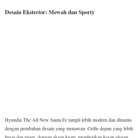
Desain Eksterior: Mewah dan Sporty
Hyundai The All New Santa Fe tampil lebih modern dan dinamis
dengan perubahan desain yang menawan. Grille depan yang lebih
besar dan tajam, dengan aksen krom, memberikan kesan elegan