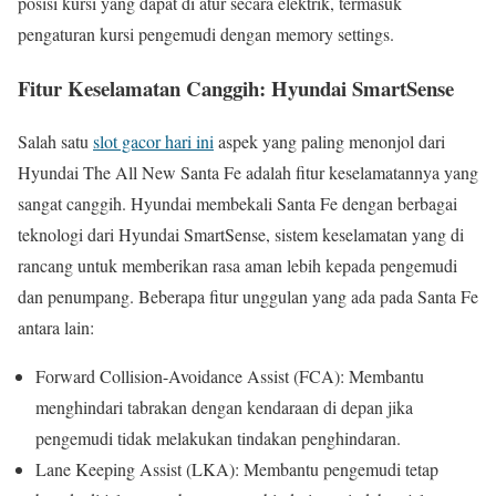
posisi kursi yang dapat di atur secara elektrik, termasuk
pengaturan kursi pengemudi dengan memory settings.
Fitur Keselamatan Canggih: Hyundai SmartSense
Salah satu
slot gacor hari ini
aspek yang paling menonjol dari
Hyundai The All New Santa Fe adalah fitur keselamatannya yang
sangat canggih. Hyundai membekali Santa Fe dengan berbagai
teknologi dari Hyundai SmartSense, sistem keselamatan yang di
rancang untuk memberikan rasa aman lebih kepada pengemudi
dan penumpang. Beberapa fitur unggulan yang ada pada Santa Fe
antara lain:
Forward Collision-Avoidance Assist (FCA): Membantu
menghindari tabrakan dengan kendaraan di depan jika
pengemudi tidak melakukan tindakan penghindaran.
Lane Keeping Assist (LKA): Membantu pengemudi tetap