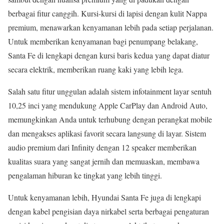
berbagai fitur canggih. Kursi-kursi di lapisi dengan kulit Nappa
premium, menawarkan kenyamanan lebih pada setiap perjalanan.
Untuk memberikan kenyamanan bagi penumpang belakang,
Santa Fe di lengkapi dengan kursi baris kedua yang dapat diatur
secara elektrik, memberikan ruang kaki yang lebih lega.
Salah satu fitur unggulan adalah sistem infotainment layar sentuh
10,25 inci yang mendukung Apple CarPlay dan Android Auto,
memungkinkan Anda untuk terhubung dengan perangkat mobile
dan mengakses aplikasi favorit secara langsung di layar. Sistem
audio premium dari Infinity dengan 12 speaker memberikan
kualitas suara yang sangat jernih dan memuaskan, membawa
pengalaman hiburan ke tingkat yang lebih tinggi.
Untuk kenyamanan lebih, Hyundai Santa Fe juga di lengkapi
dengan kabel pengisian daya nirkabel serta berbagai pengaturan