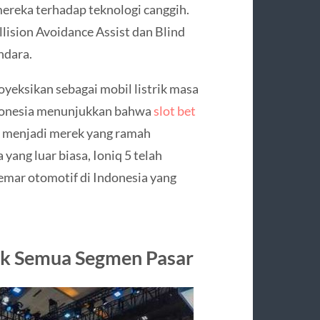
reka terhadap teknologi canggih.
lision Avoidance Assist dan Blind
ndara.
yeksikan sebagai mobil listrik masa
Indonesia menunjukkan bahwa
slot bet
 menjadi merek yang ramah
 yang luar biasa, Ioniq 5 telah
emar otomotif di Indonesia yang
k Semua Segmen Pasar